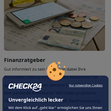
Finanzratgeber
Gut informiert zu sein hilft Ihnen dabei Ihre
finanziellen Ziele zu erreichen. Wie bekommen Sie
gute Kreditkonditionen, bessere Sparzinsen oder
Nur notwendige Cookies
eine passende Kreditkarte? Wir haben praktische
Unvergleichlich lecker
Tipps rund um die Themen Kredit, Baufinanzierung,
Mit dem Klick auf „geht klar” ermöglichen Sie uns Ihnen
Kreditkarte, Girokonto und Geldanlage.