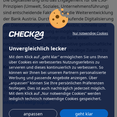
Die Digitalisierung und das Engagement für die ESG-
Prinzipien (Umwelt, Soziales, Unternehmensführung)
sind entscheidende Faktoren für die Weiterentwicklung
der Bank Austria. Durch die fortlaufende Digitalisierung
der Dienstleistungen wird eine flexible, schnelle und
sichere Kundenerfahrung ermöglicht – jederzeit und
Nur notwendige Cookies
überall. Gleichzeitig verfolgt die Bank einen
nachhaltigen Ansatz, um eine positive gesellschaftliche
Unvergleichlich lecker
Wirkung zu erzielen und eine nachhaltige Zukunft zu
sichern.
Mit dem Klick auf „geht klar” ermöglichen Sie uns Ihnen
über Cookies ein verbessertes Nutzungserlebnis zu
Kontakt:
servieren und dieses kontinuierlich zu verbessern. So
können wir Ihnen bei unseren Partnern personalisierte
UniCredit Bank Austria AG
Werbung und passende Angebote anzeigen. Über
„anpassen” können Sie Ihre persönlichen Präferenzen
Rothschildplatz 1
festlegen. Dies ist auch nachträglich jederzeit möglich.
1020 Wien
Mit dem Klick auf „Nur notwendige Cookies” werden
T:
050505 - 25
lediglich technisch notwendige Cookies gespeichert.
info@unicreditgroup.at
anpassen
geht klar