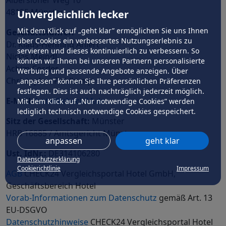
Albersloher Weg 10
48155 Münster
Unvergleichlich lecker
Mit dem Klick auf „geht klar” ermöglichen Sie uns Ihnen
Geschäftsführer:
über Cookies ein verbessertes Nutzungserlebnis zu
Dr. Klaus-Henning Ahlert
servieren und dieses kontinuierlich zu verbessern. So
Niclas Meindl
können wir Ihnen bei unseren Partnern personalisierte
Achim Cordes
Werbung und passende Angebote anzeigen. Über
Christopher Pohlkamp
„anpassen” können Sie Ihre persönlichen Präferenzen
festlegen. Dies ist auch nachträglich jederzeit möglich.
E-Mail:
hotel@check24.de
Mit dem Klick auf „Nur notwendige Cookies” werden
lediglich technisch notwendige Cookies gespeichert.
Sitz der Gesellschaft:
Münster
HRB 16885 / Amtsgericht Münster
anpassen
geht klar
Ust. IdNr.:
DE314106280
Datenschutzerklärung
Cookierichtlinie
Impressum
AGB
CHECK24 Vergleichsportal Hotel GmbH,
Geschäftsbereich Hotel
Vorab-Informationen zum Datenschutz
gemäß Art. 13
EU-DSGVO
Datenschutzhinweise
CHECK24 Vergleichsportal Hotel