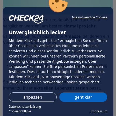
Nur notwendige Cookies
Versicherungen sollten regelmäßig überprüft und
verglichen werden, am besten
einmal pro Jahr
.
Unvergleichlich lecker
Es gibt jedoch auch bestimmte
Anlässe
, bei denen ein
Mit dem Klick auf „geht klar” ermöglichen Sie uns Ihnen
Vergleich besonders sinnvoll ist:
über Cookies ein verbessertes Nutzungserlebnis zu
servieren und dieses kontinuierlich zu verbessern. So
Umzug
können wir Ihnen bei unseren Partnern personalisierte
Neuanschaffungen (z. B. Auto, Einrichtung)
Werbung und passende Angebote anzeigen. Über
Veränderungen im Haushalt (z. B. Zusammenzug,
„anpassen” können Sie Ihre persönlichen Präferenzen
Familiengründung)
festlegen. Dies ist auch nachträglich jederzeit möglich.
Mit dem Klick auf „Nur notwendige Cookies” werden
So stellen Sie sicher, dass Ihr Versicherungsschutz
lediglich technisch notwendige Cookies gespeichert.
immer zu Ihrer
aktuellen Lebenssituation
passt.
anpassen
geht klar
Datenschutzerklärung
Cookierichtlinie
Impressum