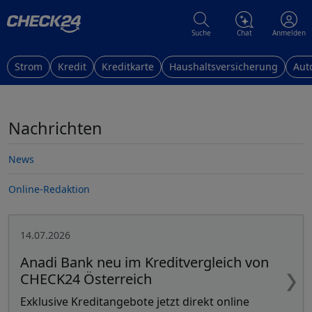
Suche
Chat
Anmelden
Strom
Kredit
Kreditkarte
Haushaltsversicherung
Aut
Nachrichten
News
Online-Redaktion
Nachrichten
14.07.2026
Anadi Bank neu im Kreditvergleich von
CHECK24 Österreich
Exklusive Kreditangebote jetzt direkt online