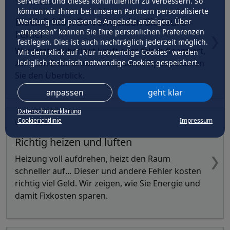
servieren und dieses kontinuierlich zu verbessern. So
14.11.2025
können wir Ihnen bei unseren Partnern personalisierte
Black Friday: So vermeiden Sie teure
Werbung und passende Angebote anzeigen. Über
„anpassen” können Sie Ihre persönlichen Präferenzen
Fehler
festlegen. Dies ist auch nachträglich jederzeit möglich.
Wer jetzt unüberlegt kauft oder falsch finanziert,
Mit dem Klick auf „Nur notwendige Cookies” werden
lediglich technisch notwendige Cookies gespeichert.
zahlt am Ende drauf. Mit unseren Tipps behalten
Sie den Überblick.
anpassen
geht klar
Datenschutzerklärung
Cookierichtlinie
Impressum
04.11.2025
Richtig heizen und lüften
Heizung voll aufdrehen, heizt den Raum
schneller auf… Dieser und andere Fehler kosten
richtig viel Geld. Wir zeigen, wie Sie Energie und
damit Fixkosten sparen.