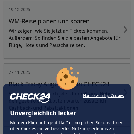
19.12.2025
WM-Reise planen und sparen
Wir zeigen, wie Sie jetzt an Tickets kommen.
Außerdem: So finden Sie die besten Angebote für
Flüge, Hotels und Pauschalreisen.
27.11.2025
Black Friday Angebote von CHECK24
Vergleichen zahlt sich jetzt doppelt aus. Neben
Nur notwendige Cookies
den gesenkten Fixkosten warten zusätzlich
Cashback- und Rabattaktionen.
Unvergleichlich lecker
Mit dem Klick auf „geht klar” ermöglichen Sie uns Ihnen
über Cookies ein verbessertes Nutzungserlebnis zu