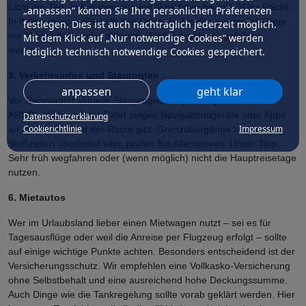
Licht am Tag:
In Kroatien nur von November bis inkl. März Pflicht.
„anpassen” können Sie Ihre persönlichen Präferenzen
In Italien muss außerhalb des Ortsgebietes das ganze Jahr über
festlegen. Dies ist auch nachträglich jederzeit möglich.
mit
Abblendlicht (oder alternativ Tagfahrleuchten) gefahren
Mit dem Klick auf „Nur notwendige Cookies” werden
werden.
lediglich technisch notwendige Cookies gespeichert.
5. Verkehrsinfos und Staurouten
anpassen
geht klar
Vor Reiseantritt aktuelle Stauprognosen prüfen (ÖAMTC oder
ARBÖ). Während der Fahrt zeigen Navigationsgeräte oder Apps
Datenschutzerklärung
Cookierichtlinie
Impressum
an, ob es Stau auf der Route gibt. Grenzübergänge können zu
Stoßzeiten überlastet sein, prüfen Sie Alternativen. Unser Tipp:
Sehr früh wegfahren oder (wenn möglich) nicht die Hauptreisetage
nutzen.
6. Mietautos
Wer im Urlaubsland lieber einen Mietwagen nutzt – sei es für
Tagesausflüge oder weil die Anreise per Flugzeug erfolgt – sollte
auf einige wichtige Punkte achten. Besonders entscheidend ist der
Versicherungsschutz. Wir empfehlen eine Vollkasko-Versicherung
ohne Selbstbehalt und eine ausreichend hohe Deckungssumme.
Auch Dinge wie die Tankregelung sollte vorab geklärt werden. Hier