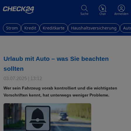
Suche
Chat
Anmelden
Strom
Kredit
Kreditkarte
Haushaltsversicherung
Aut
Urlaub mit Auto – was Sie beachten
sollten
03.07.2025 | 13:12
Wer sein Fahrzeug vorab kontrolliert und die wichtigsten
Vorschriften kennt, hat unterwegs weniger Probleme.