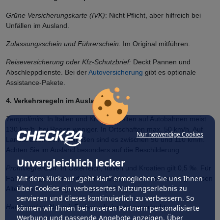
Grüne Versicherungskarte (IVK)
: Nicht Pflicht, aber hilfreich bei
Unfällen im Ausland.
Zulassungsschein und Führerschein:
Im Original mitführen.
Reiseversicherung oder Kfz-Schutzbrief:
Deckt Pannen und
Abschleppdienste. Bei der
Autoversicherung
gibt es optionale
Assistance-Pakete.
4. Verkehrsregeln im Ausland
Tempolimits:
In Italien und Kroatien gelten auf Autobahnen meist
130 km/h, bei Regen weniger. In Ortschaften max. 50 km/h. Auf
Nur notwendige Cookies
Landstraßen/Schnellstraßen sind es zwischen 90 und 110 km/h.
Achten Sie im Ausland besonders auf die Beschilderung.
Unvergleichlich lecker
Promillegrenzen:
In Österreich, Italien und Kroatien gilt 0,5 ‰. Für
Mit dem Klick auf „geht klar” ermöglichen Sie uns Ihnen
Fahranfängerinnen und Fahranfänger oder bis zu einem gewissen
über Cookies ein verbessertes Nutzungserlebnis zu
Alter kann es strengere Regeln (0,0 ‰) geben.
servieren und dieses kontinuierlich zu verbessern. So
Handyverbot:
Nur mit Freisprecheinrichtung erlaubt.
können wir Ihnen bei unseren Partnern personalisierte
Werbung und passende Angebote anzeigen. Über