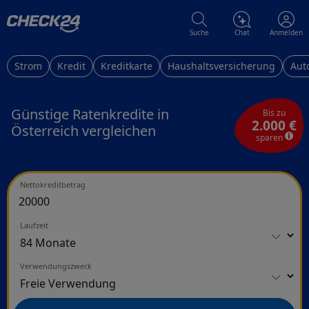
Suche
Chat
Anmelden
Strom
Kredit
Kreditkarte
Haushaltsversicherung
Aut
Günstige Ratenkredite in
Bis zu
2.000 €
Österreich vergleichen
sparen
Nettokreditbetrag
Laufzeit
Verwendungszweck