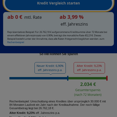
Kredit Vergleich starten
ab
0
€
ab 3,99 %
mtl. Rate
eff. Jahreszins
Repräsentatives Beispiel: Für 26.762,18 € aufgenommene Kreditsumme über 72 Monate bei
einem effektiven Jahreszinssatz von 6.90%, beträgt die monatliche Rate 452,31€. Dieses
Beispiel besteht unter der Annahme, dass alle Raten fristgerecht beglichen werden. zum
Rechenbeispiel
So viel können Sie sparen
Neuer Kredit: 6,90%
Alter Kredit: 9,23%
eff. Jahreszins p.a.
eff. Jahreszins p.a.
2.034 €
Gesamtersparnis
(nach 72 Monaten)
Rechenbeispiel: Umschuldung eines Kredites über ursprünglich 30.000 € mit
84 Monaten Laufzeit ein Jahr nach der Kreditaufnahme. Der noch fällige
Gesamtbetrag liegt bei 26.762,18 €.
Alter Kredit: 9,23%
eff. Jahreszins p.a.