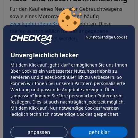
Für den Kauf eines Neu- oder Gebrauchtwagens
sowie eines Motorrads werden häufig
zweckgebundene Kredite
angeboten. Diese
dürfen ausschließlich für das angegebene
Nur notwendige Cookies
Fahrzeug verwendet werden.
Unvergleichlich lecker
Bau- und
Mit dem Klick auf „geht klar” ermöglichen Sie uns Ihnen
Modernisierungsprojekte
über Cookies ein verbessertes Nutzungserlebnis zu
servieren und dieses kontinuierlich zu verbessern. So
Ratenkredite können auch für Renovierungen,
können wir Ihnen bei unseren Partnern personalisierte
Werbung und passende Angebote anzeigen. Über
Modernisierungen oder kleinere
Bauvorhaben
„anpassen” können Sie Ihre persönlichen Präferenzen
eingesetzt werden. Sie sind zweckgebunden und
festlegen. Dies ist auch nachträglich jederzeit möglich.
an den Kauf, Bau oder Umbau einer Immobilie
Mit dem Klick auf „Nur notwendige Cookies” werden
geknüpft.
lediglich technisch notwendige Cookies gespeichert.
anpassen
geht klar