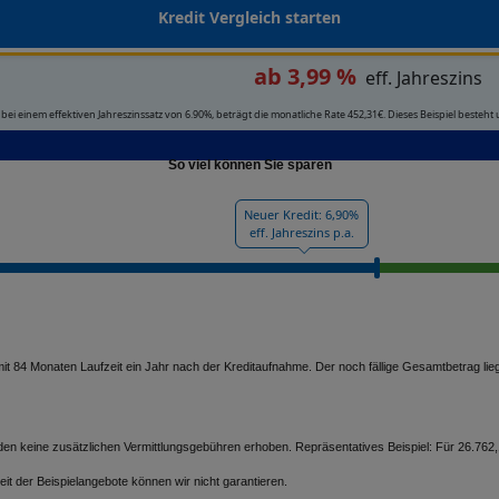
Kredit Vergleich starten
ab 3,99 %
eff. Jahreszins
 einem effektiven Jahreszinssatz von 6.90%, beträgt die monatliche Rate 452,31€. Dieses Beispiel besteht
So viel können Sie sparen
Neuer Kredit: 6,90%
eff. Jahreszins p.a.
t 84 Monaten Laufzeit ein Jahr nach der Kreditaufnahme. Der noch fällige Gesamtbetrag lieg
erden keine zusätzlichen Vermittlungsgebühren erhoben. Repräsentatives Beispiel: Für 26.7
eit der Beispielangebote können wir nicht garantieren.