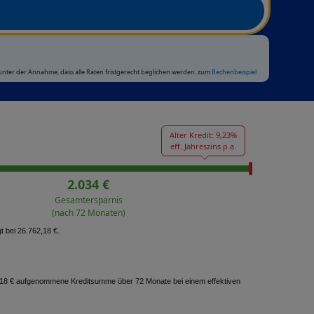
 unter der Annahme, dass alle Raten fristgerecht beglichen werden. zum
Rechenbeispiel
Alter Kredit: 9,23%
eff. Jahreszins p.a.
2.034 €
Gesamtersparnis
(nach 72 Monaten)
t bei 26.762,18 €.
62,18 € aufgenommene Kreditsumme über 72 Monate bei einem effektiven