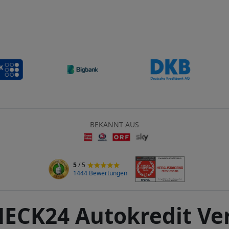
BEKANNT AUS
5
/ 5
1444 Bewertungen
ECK24 Autokredit Ve