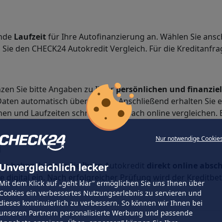
ende
Laufzeit
für Ihre Autofinanzierung an. Wählen Sie ans
e den CHECK24 Autokredit Vergleich. Für die Kreditanfrag
en Sie bitte Angaben zu Ihrer
persönlichen und finanziel
ten automatisch übermitteln. Anschließend erhalten Sie e
en und Laufzeiten schnell und einfach online vergleichen.
Nur notwendige Cookie
n
den haben, können Sie Ihren Autokredit
direkt online absc
Unvergleichlich lecker
e digital ein. Nach erfolgreicher Prüfung wird der Kreditbe
Mit dem Klick auf „geht klar” ermöglichen Sie uns Ihnen über
Cookies ein verbessertes Nutzungserlebnis zu servieren und
dieses kontinuierlich zu verbessern. So können wir Ihnen bei
unseren Partnern personalisierte Werbung und passende