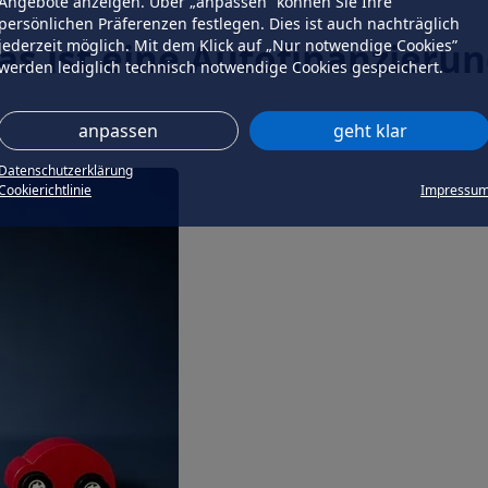
Angebote anzeigen. Über „anpassen” können Sie Ihre
persönlichen Präferenzen festlegen. Dies ist auch nachträglich
s ist eine Autofinanzieru
jederzeit möglich. Mit dem Klick auf „Nur notwendige Cookies”
werden lediglich technisch notwendige Cookies gespeichert.
anpassen
geht klar
Datenschutzerklärung
Cookierichtlinie
Impressu