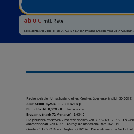
ab
0
€
mtl. Rate
Repräsentatives Beispiel: Für 26.762,18 € aufgenommene Kreditsumme über 72 Monate bei
Rechenbeispiel: Umschuldung eines Kredites über ursprünglich 30.000 € mi
Alter Kredit: 9,23%
eff. Jahreszins p.a.
Neuer Kredit: 6,90%
eff. Jahreszins p.a.
Ersparnis (nach 72 Monaten): 2.034 €
Die jährlichen effektiven Zinssätze reichen von 3,99% bis 17,99%. Es w
Jahreszinssatz von 6.90%, beträgt die monatliche Rate 452,31€.
Quelle: CHECK24 Kredit Vergleich, 08/2026. Die kontinuierliche Verfügbark