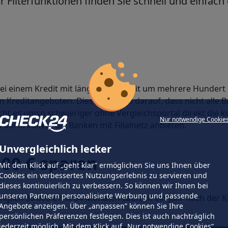
er Filterfunktionen finden Sie schnell und einfa
bei einem Kredit mit längerer Laufzeit um mehrere Hundert 
 Kreditangeboten. Diese beruhen darauf, dass nicht alle B
ht es umso schwieriger ohne Vergleichsportal direkt die
Nur notwendige Cookie
s bei Krediten, die Banken mit Filialnetz anbieten.
Unvergleichlich lecker
00 € sparen
Mit dem Klick auf „geht klar” ermöglichen Sie uns Ihnen über
Cookies ein verbessertes Nutzungserlebnis zu servieren und
dieses kontinuierlich zu verbessern. So können wir Ihnen bei
unseren Partnern personalisierte Werbung und passende
glich 30.000 € mit 84 Monaten Laufzeit ein Jahr nach der 
Angebote anzeigen. Über „anpassen” können Sie Ihre
persönlichen Präferenzen festlegen. Dies ist auch nachträglich
jederzeit möglich. Mit dem Klick auf „Nur notwendige Cookies”