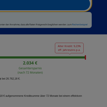
 unter der Annahme, dass alle Raten fristgerecht beglichen werden. zum
Rechenbeispiel
Alter Kredit: 9,23%
eff. Jahreszins p.a.
2.034 €
Gesamtersparnis
(nach 72 Monaten)
t bei 26.762,18 €.
62,18 € aufgenommene Kreditsumme über 72 Monate bei einem effektiven