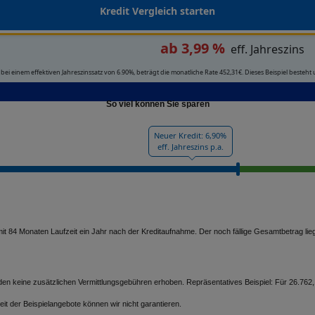
Kredit Vergleich starten
ab 3,99 %
eff. Jahreszins
 einem effektiven Jahreszinssatz von 6.90%, beträgt die monatliche Rate 452,31€. Dieses Beispiel besteht
So viel können Sie sparen
Neuer Kredit: 6,90%
eff. Jahreszins p.a.
t 84 Monaten Laufzeit ein Jahr nach der Kreditaufnahme. Der noch fällige Gesamtbetrag lieg
erden keine zusätzlichen Vermittlungsgebühren erhoben. Repräsentatives Beispiel: Für 26.7
eit der Beispielangebote können wir nicht garantieren.