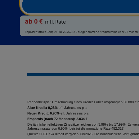
ab
0
€
mtl. Rate
Repräsentatives Beispiel: Für 26.762,18 € aufgenommene Kreditsumme über 72 Monate bei
Rechenbeispiel: Umschuldung eines Kredites über ursprünglich 30.000 € mi
Alter Kredit: 9,23%
eff. Jahreszins p.a.
Neuer Kredit: 6,90%
eff. Jahreszins p.a.
Ersparnis (nach 72 Monaten): 2.034 €
Die jährlichen effektiven Zinssätze reichen von 3,99% bis 17,99%. Es w
Jahreszinssatz von 6.90%, beträgt die monatliche Rate 452,31€.
Quelle: CHECK24 Kredit Vergleich, 08/2026. Die kontinuierliche Verfügbark