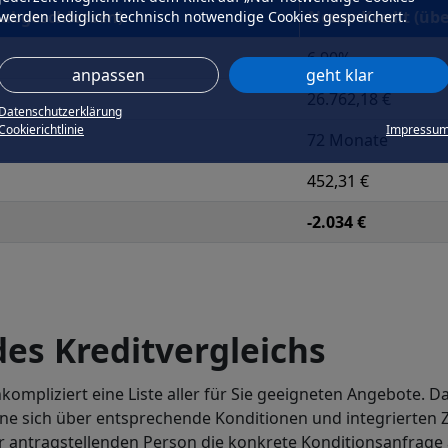
4 abgeschlossen)
Neuer Kredit (üb
werden lediglich technisch notwendige Cookies gespeichert.
6,90%
anpassen
geht klar
26.762,18 €
Datenschutzerklärung
Cookierichtlinie
Impressu
72 Monate
452,31 €
-2.034 €
es Kreditvergleichs
kompliziert eine Liste aller für Sie geeigneten Angebote. D
ne sich über entsprechende Konditionen und integrierten Z
er antragstellenden Person die konkrete Konditionsanfrag