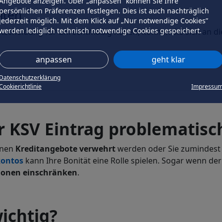
Angebote anzeigen. Über „anpassen” können Sie Ihre
persönlichen Präferenzen festlegen. Dies ist auch nachträglich
lten
jederzeit möglich. Mit dem Klick auf „Nur notwendige Cookies”
werden lediglich technisch notwendige Cookies gespeichert.
ntscheidung für unrechtmäßig halten, können Sie sich an 
anpassen
geht klar
Datenschutzerklärung
Cookierichtlinie
Impressu
 KSV Eintrag problematisch
hnen
Kreditangebote
verwehrt
werden oder Sie zumindes
kontos
kann Ihre Bonität eine Rolle spielen. Sogar wenn der 
ionen einschränken
.
ichtig?