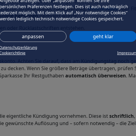
Angebote anzeigen. Über „anpassen” können Sie Ihre
räge, Versicherungen) neu eingerichtet sind,
persönlichen Präferenzen festlegen. Dies ist auch nachträglich
z. B. für Stromanbieter, Handyvertrag,
Online-Abos
oder Fi
jederzeit möglich. Mit dem Klick auf „Nur notwendige Cookies”
 sowie Behörden
geändert wurde.
werden lediglich technisch notwendige Cookies gespeichert.
en oder Rücklastschriften entstehen.
anpassen
geht klar
Datenschutzerklärung
Cookierichtlinie
Impressu
rokonto. Achten Sie darauf, dass am Kündigungstag noch g
zu decken. Wenn Sie größere Beträge übertragen, prüfen S
e Sparkasse Ihr Restguthaben
automatisch überweisen
. Ma
 die eigentliche Kündigung vornehmen. Diese ist
schriftlich
e gewünschte Auflösung und – sofern notwendig – die Ziel-