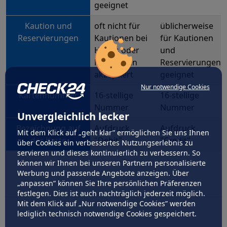
geeignet
Kaution und
oft nicht für
üblicherweise
Reservierungen
Kautionen bei
für Kautionen
Hotels oder
und
Mietwagen
Reservierungen
akzeptiert
geeignet
Nur notwendige Cookies
Kartennummer
16-stellige
16-stellige
Nummer
Nummer
Unvergleichlich lecker
Bezeichnung auf
Aufdruck
Aufdruck
Mit dem Klick auf „geht klar” ermöglichen Sie uns Ihnen
der Karte
"Debit"
"Credit"
über Cookies ein verbessertes Nutzungserlebnis zu
servieren und dieses kontinuierlich zu verbessern. So
können wir Ihnen bei unseren Partnern personalisierte
Werbung und passende Angebote anzeigen. Über
„anpassen” können Sie Ihre persönlichen Präferenzen
festlegen. Dies ist auch nachträglich jederzeit möglich.
Mit dem Klick auf „Nur notwendige Cookies” werden
lediglich technisch notwendige Cookies gespeichert.