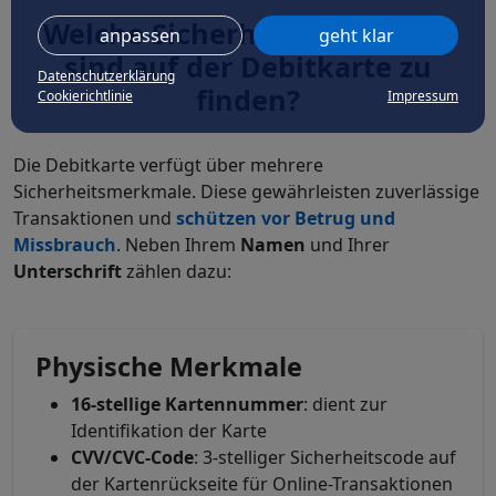
Welche Sicherheitsmerkmale
anpassen
geht klar
sind auf der Debitkarte zu
Datenschutzerklärung
finden?
Cookierichtlinie
Impressum
Die Debitkarte verfügt über mehrere
Sicherheitsmerkmale. Diese gewährleisten zuverlässige
Transaktionen und
schützen vor Betrug und
Missbrauch
. Neben Ihrem
Namen
und Ihrer
Unterschrift
zählen dazu:
Physische Merkmale
16-stellige Kartennummer
: dient zur
Identifikation der Karte
CVV/CVC-Code
: 3-stelliger Sicherheitscode auf
der Kartenrückseite für Online-Transaktionen