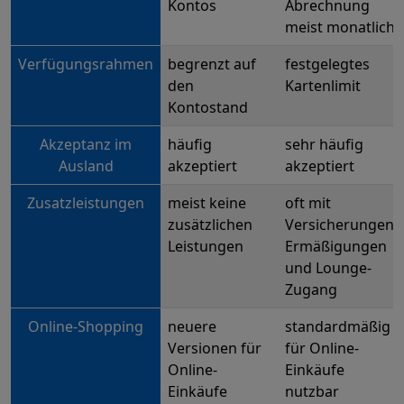
Kontos
Abrechnung
meist monatlich
Verfügungsrahmen
begrenzt auf
festgelegtes
den
Kartenlimit
Kontostand
Akzeptanz im
häufig
sehr häufig
Ausland
akzeptiert
akzeptiert
Zusatzleistungen
meist keine
oft mit
zusätzlichen
Versicherungen,
Leistungen
Ermäßigungen
und Lounge-
Zugang
Online-Shopping
neuere
standardmäßig
Versionen für
für Online-
Online-
Einkäufe
Einkäufe
nutzbar