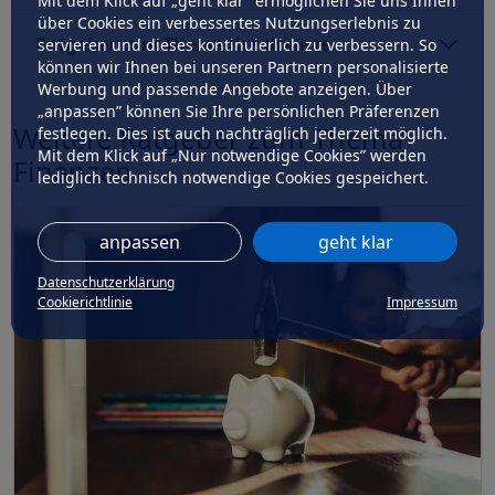
Mit dem Klick auf „geht klar” ermöglichen Sie uns Ihnen
über Cookies ein verbessertes Nutzungserlebnis zu
Ratgeber zum Thema Kreditkarte
servieren und dieses kontinuierlich zu verbessern. So
können wir Ihnen bei unseren Partnern personalisierte
Werbung und passende Angebote anzeigen. Über
„anpassen” können Sie Ihre persönlichen Präferenzen
Weitere Ratgeber zum Thema
festlegen. Dies ist auch nachträglich jederzeit möglich.
Mit dem Klick auf „Nur notwendige Cookies” werden
Finanzen
lediglich technisch notwendige Cookies gespeichert.
anpassen
geht klar
Datenschutzerklärung
Cookierichtlinie
Impressum