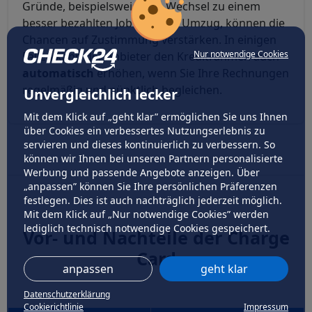
Gründe, beispielsweise ein Wechsel zu einem
besser bezahlten Job oder ein Umzug, können die
Chancen auf Zustimmung verstärken. In einigen
Nur notwendige Cookies
Fällen kann der Anbieter den Kreditrahmen auch
automatisch
erhöhen, wenn Sie Ihre Rechnungen
regelmäßig und pünktlich begleichen.
Unvergleichlich lecker
Mit dem Klick auf „geht klar” ermöglichen Sie uns Ihnen
über Cookies ein verbessertes Nutzungserlebnis zu
servieren und dieses kontinuierlich zu verbessern. So
können wir Ihnen bei unseren Partnern personalisierte
Werbung und passende Angebote anzeigen. Über
„anpassen” können Sie Ihre persönlichen Präferenzen
festlegen. Dies ist auch nachträglich jederzeit möglich.
Mit dem Klick auf „Nur notwendige Cookies” werden
lediglich technisch notwendige Cookies gespeichert.
Vor- und Nachteile der Charge
Card
anpassen
geht klar
Datenschutzerklärung
Cookierichtlinie
Impressum