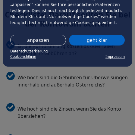
„anpassen” können Sie Ihre persönlichen Präferenzen
festlegen. Dies ist auch nachträglich jederzeit möglich.
Checkliste: Darauf sollten Sie bei
Mit dem Klick auf „Nur notwendige Cookies” werden
der Kontowahl achten
lediglich technisch notwendige Cookies gespeichert.
anpassen
geht klar
Ist die Kontoführung kostenlos oder fallen
Datenschutzerklärung
monatliche Gebühren an?
Cookierichtlinie
Impressum
Wie hoch sind die Gebühren für Überweisungen
innerhalb und außerhalb Österreichs?
Wie hoch sind die Zinsen, wenn Sie das Konto
überziehen?