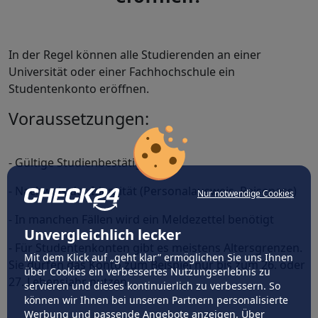
In der Regel können alle Studierenden an einer
Universität oder einer Fachhochschule ein
Studentenkonto eröffnen.
Voraussetzungen:
- Gültige Studienbestätigung
- Nachweis der Identität (Personalausweis, Reisepass)
Nur notwendige Cookies
- In manchen Fällen wird ein Meldezettel benötigt
Unvergleichlich lecker
- Für Studentenkonten gibt es meistens Altersgrenzen.
Mit dem Klick auf „geht klar” ermöglichen Sie uns Ihnen
Sie dürfen das Konto zum Beispiel nur bis zum 26. oder
über Cookies ein verbessertes Nutzungserlebnis zu
27. Lebensjahr nutzen.
servieren und dieses kontinuierlich zu verbessern. So
können wir Ihnen bei unseren Partnern personalisierte
Werbung und passende Angebote anzeigen. Über