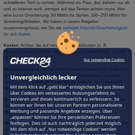
schnelleren Tarif zu setzen. Während ein Paar, das daheim nur ab
und zu Internet surft, weniger auf das Tempo achten muss. Hier
eine kurze Orientierung: 50 Mbit/s für Surfen, 100–250 Mbit/s für
Streaming/Arbeiten. Wir haben in einem Ratgeber
zusammengefasst, wie Sie die
optimale Internet-Geschwindigkeit
für sich finden
.
Kosten:
Achten Sie auf versteckte Zusatzkosten (z. B.
Routergebühren) und die Mindestvertragslaufzeit (meist 12 oder
24 Monate).
Nur notwendige Cookies
Zusatzleistungen:
Kombitarife (Internet+Handy) sind oft deutlich
günstiger. Im Idealfall sparen Sie also beim Internet und beim
Unvergleichlich lecker
Handytarif
. Es gibt auch immer wieder Anbieter die Rabatte für
Mit dem Klick auf „geht klar” ermöglichen Sie uns Ihnen
Neukunden vergeben.
über Cookies ein verbessertes Nutzungserlebnis zu
servieren und dieses kontinuierlich zu verbessern. So
Anschlussarten prüfen:
Je nach Wohnort stehen Ihnen für die
können wir Ihnen bei unseren Partnern personalisierte
Internetverbindung mehrere Anschlussarten
zur Verfügung. Die
Werbung und passende Angebote anzeigen. Über
bekanntesten sind DSL, Kabel und Glasfaser.
„anpassen” können Sie Ihre persönlichen Präferenzen
festlegen. Dies ist auch nachträglich jederzeit möglich.
Weitere Informationen rund um das das
Thema Internettarife
gibt
Mit dem Klick auf „Nur notwendige Cookies” werden
es in unserem passenden
Ratgeber.