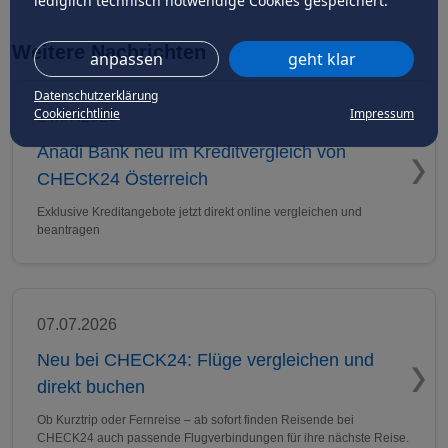
lediglich technisch notwendige Cookies gespeichert.
Weitere Nachrichten
anpassen
geht klar
Datenschutzerklärung
Cookierichtlinie
Impressum
14.07.2026
Anadi Bank neu im Kreditvergleich von
CHECK24 Österreich
Exklusive Kreditangebote jetzt direkt online vergleichen und
beantragen
07.07.2026
Neu bei CHECK24: Flüge vergleichen und
direkt buchen
Ob Kurztrip oder Fernreise – ab sofort finden Reisende bei
CHECK24 auch passende Flugverbindungen für ihre nächste Reise.