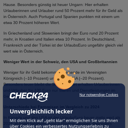
Hause. Besonders günstig ist heuer Ungarn: Hier erhalten
Urlauberinnen und Urlauber rund 50 Prozent mehr für ihr Geld als
in Österreich. Auch Portugal und Spanien punkten mit einem um
etwa 30 Prozent höheren Wert.
In Griechenland und Slowenien bringt der Euro rund 20 Prozent
mehr, in Kroatien und Italien etwa 10 Prozent. In Deutschland,
Frankreich und der Türkei ist der UrlaubsEuro ungefähr gleich viel
wert wie in Österreich.
Weniger Wert in der Schweiz, den USA und Großbritannien
Weniger für ihr Geld bekommen Reisende im Vereinigten
Königreich (–10 Prozent) und in den USA (–20 Prozent).
Besonders teuer bleibt die Schweiz: Dort erhalten Urlauberinnen
und Urlauber für 100 Euro nur Waren und Dienstleistungen im
Nur notwendige Cookies
Gegenwert von 67 Euro.
Unterschiede bei Fernreisen im Vergleich zu 2024
Unvergleichlich lecker
In Kanada und den USA ist der UrlaubsEuro heuer mehr wert als
Mit dem Klick auf „geht klar” ermöglichen Sie uns Ihnen
2024, in Asien hingegen rund 3 Prozent weniger. Besonders
über Cookies ein verbessertes Nutzungserlebnis zu