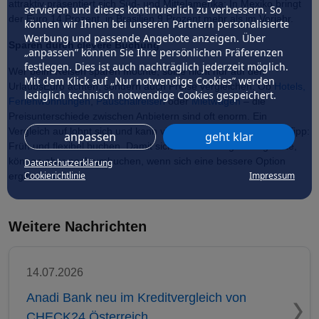
attraktiv präsentiert sich Süd- und Mittelamerika: In Mexiko bringt
servieren und dieses kontinuierlich zu verbessern. So
der Euro 14 Prozent, in Brasilien 9 Prozent mehr als im Vorjahr.
können wir Ihnen bei unseren Partnern personalisierte
Werbung und passende Angebote anzeigen. Über
Sparen durch clevere Buchung
„anpassen” können Sie Ihre persönlichen Präferenzen
festlegen. Dies ist auch nachträglich jederzeit möglich.
Wer beim Reisen sparen möchte, sollte nicht nur auf den
Mit dem Klick auf „Nur notwendige Cookies” werden
UrlaubsEuro achten, sondern auch Preise vergleichen. Ob
Hotels,
lediglich technisch notwendige Cookies gespeichert.
Ferienwohnungen
,
Pauschalreisen
oder
Mietwagen
– die
Preisunterschiede zwischen Anbietern sind oft enorm. Ein
Vergleich auf lohnt sich und kann viel Geld sparen. CHECK24 Tipp:
anpassen
geht klar
Früh und flexibel buchen. Damit sichern Sie sich gute Angebote,
können aber noch umbuchen, wenn sich eine bessere Option
Datenschutzerklärung
Cookierichtlinie
Impressum
ergibt.
Weitere Nachrichten
14.07.2026
Anadi Bank neu im Kreditvergleich von
CHECK24 Österreich