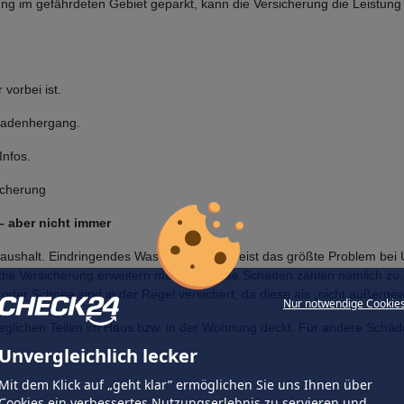
ng im gefährdeten Gebiet geparkt, kann die Versicherung die Leistung
vorbei ist.
chadenhergang.
Infos.
icherung
– aber nicht immer
aushalt. Eindringendes Wasser ist auch meist das größte Problem bei 
 die Versicherung erweitern müssen. Diese Schäden zählen nämlich zu
oder Schnee sind in der Regel versichert, da diese als „nicht außerge
Nur notwendige Cookie
glichen Teilen im Haus bzw. in der Wohnung deckt. Für andere Schäd
Unvergleichlich lecker
Mit dem Klick auf „geht klar” ermöglichen Sie uns Ihnen über
Cookies ein verbessertes Nutzungserlebnis zu servieren und