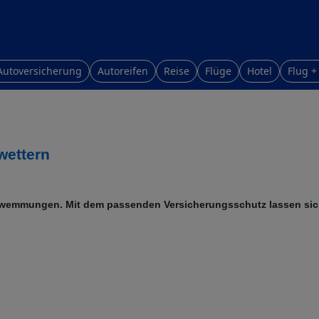
Autoversicherung
Autoreifen
Reise
Flüge
Hotel
Flug +
wettern
hwemmungen. Mit dem passenden Versicherungsschutz lassen sic