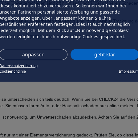
 bei Unwetterschäden sind oft nicht sehr hoch. Bei größeren Schäden 
dieses kontinuierlich zu verbessern. So können wir Ihnen bei
unseren Partnern personalisierte Werbung und passende
Angebote anzeigen. Über „anpassen” können Sie Ihre
 größere Sanierungsarbeiten notwendig sind (zum Beispiel Trocknung
persönlichen Präferenzen festlegen. Dies ist auch nachträglich
jederzeit möglich. Mit dem Klick auf „Nur notwendige Cookies”
werden lediglich technisch notwendige Cookies gespeichert.
anpassen
geht klar
Datenschutzerklärung
Cookierichtlinie
Impressu
ise unterscheiden sich teils deutlich. Wenn Sie bei CHECK24 die Versic
fe. Sie müssen Ihren Auto- oder Haushaltsschaden nur online melden. Da
 ist notwendig, um Unwetterschäden abzudecken. Achten Sie auf den Zus
nur mit einer Elementarversicherung gedeckt. Prüfen Sie, ob diese in I