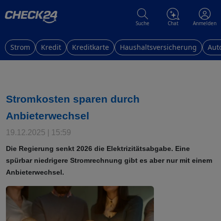
Suche
Chat
Anmelden
Strom
Kredit
Kreditkarte
Haushaltsversicherung
Aut
Stromkosten sparen durch
Anbieterwechsel
19.12.2025 | 15:59
Die Regierung senkt 2026 die Elektrizitätsabgabe. Eine
spürbar niedrigere Stromrechnung gibt es aber nur mit einem
Anbieterwechsel.