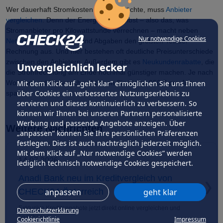
Wer dauerhaft Stromkosten senken möchte, muss
Anbieter
vergleichen
. Denn der Energiepreis selbst – also das, was
Stromanbieter pro Kilowattstunde verrechnen – macht neben
Nur notwendige Cookies
Netzentgelten
, Steuern und Abgaben den größten Teil der
Rechnung aus. Und hier bestehen oft deutliche Preisunterschiede
zwischen den Anbietern. Außerdem gibt es
Neukundenrabatte
, die
Unvergleichlich lecker
die Stromrechnung am Ende nochmal günstiger machen. Je nach
Wohnort und Verbrauchen können Sie bis zu 950 € pro Jahr
Mit dem Klick auf „geht klar” ermöglichen Sie uns Ihnen
über Cookies ein verbessertes Nutzungserlebnis zu
sparen.
servieren und dieses kontinuierlich zu verbessern. So
können wir Ihnen bei unseren Partnern personalisierte
Werbung und passende Angebote anzeigen. Über
Weitere Nachrichten
„anpassen” können Sie Ihre persönlichen Präferenzen
festlegen. Dies ist auch nachträglich jederzeit möglich.
Mit dem Klick auf „Nur notwendige Cookies” werden
14.07.2026
lediglich technisch notwendige Cookies gespeichert.
Anadi Bank neu im Kreditvergleich von
CHECK24 Österreich
anpassen
geht klar
Exklusive Kreditangebote jetzt direkt online vergleichen und
Datenschutzerklärung
beantragen
Cookierichtlinie
Impressum