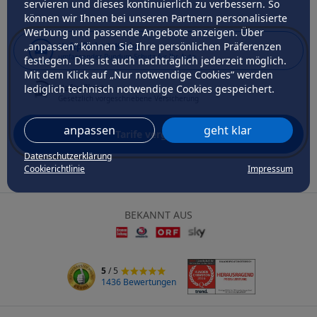
servieren und dieses kontinuierlich zu verbessern. So
können wir Ihnen bei unseren Partnern personalisierte
Art der Deckung
Werbung und passende Angebote anzeigen. Über
„anpassen” können Sie Ihre persönlichen Präferenzen
Haftpflicht & Kasko
umfassender Rundum-Schutz für Ihr Auto
festlegen. Dies ist auch nachträglich jederzeit möglich.
Mit dem Klick auf „Nur notwendige Cookies” werden
lediglich technisch notwendige Cookies gespeichert.
Haftpflicht
Gesetzlich vorgeschriebene Versicherung
anpassen
geht klar
Tarife vergleichen
Datenschutzerklärung
Cookierichtlinie
Impressum
BEKANNT AUS
5
/ 5
1436 Bewertungen