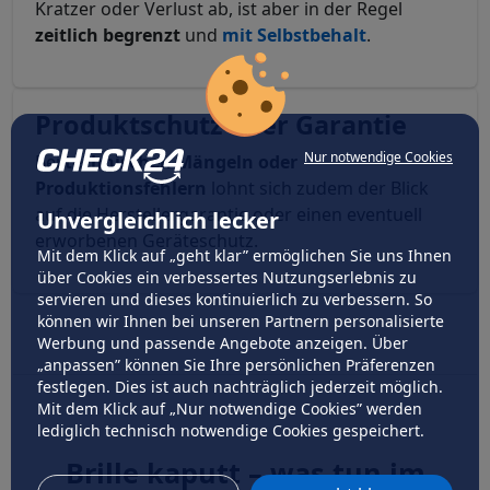
Kratzer oder Verlust ab, ist aber in der Regel
zeitlich begrenzt
und
mit Selbstbehalt
.
Produktschutz oder Garantie
Nur notwendige Cookies
Bei
technischen Mängeln oder
Produktionsfehlern
lohnt sich zudem der Blick
auf die Herstellergarantie oder einen eventuell
Unvergleichlich lecker
erworbenen Geräteschutz.
Mit dem Klick auf „geht klar” ermöglichen Sie uns Ihnen
über Cookies ein verbessertes Nutzungserlebnis zu
servieren und dieses kontinuierlich zu verbessern. So
können wir Ihnen bei unseren Partnern personalisierte
Werbung und passende Angebote anzeigen. Über
„anpassen” können Sie Ihre persönlichen Präferenzen
festlegen. Dies ist auch nachträglich jederzeit möglich.
Mit dem Klick auf „Nur notwendige Cookies” werden
lediglich technisch notwendige Cookies gespeichert.
Brille kaputt – was tun im