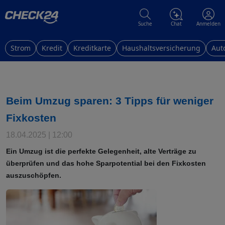
Suche
Chat
Anmelden
Strom
Kredit
Kreditkarte
Haushaltsversicherung
Aut
Beim Umzug sparen: 3 Tipps für weniger
Fixkosten
18.04.2025 | 12:00
Ein Umzug ist die perfekte Gelegenheit, alte Verträge zu
überprüfen und das hohe Sparpotential bei den Fixkosten
auszuschöpfen.