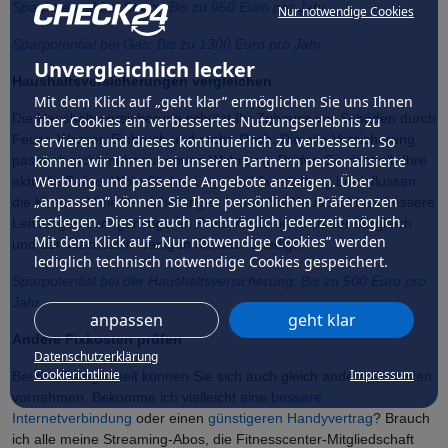
Sparpotential bei Strom: Bis zu 950 Euro pro Jahr
Nur notwendige Cookies
Sparpotential bei Gas: Bis zu 1300 Euro pro Jahr
Unvergleichlich lecker
Haushaltsversicherungen vergleichen
Mit dem Klick auf „geht klar” ermöglichen Sie uns Ihnen
Die Haushaltsversicherung schützt Ihr Zuhause vor Schäden durch
über Cookies ein verbessertes Nutzungserlebnis zu
Feuer, Wasser, Einbruch und mehr. Doch: Die alte Versicherung
servieren und dieses kontinuierlich zu verbessern. So
können wir Ihnen bei unseren Partnern personalisierte
passt oft nicht mehr zur neuen Wohnung. Prüfen Sie deshalb Ihre
Werbung und passende Angebote anzeigen. Über
aktuelle Police. Wohnfläche, Lage und Ausstattung beeinflussen
„anpassen” können Sie Ihre persönlichen Präferenzen
die Kosten. Viele Versicherungen bieten bei Neuabschluss bessere
festlegen. Dies ist auch nachträglich jederzeit möglich.
Leistungen zum günstigeren Preis. Auch hier sind der Vergleich
Mit dem Klick auf „Nur notwendige Cookies” werden
und der Wechsel in wenigen Minuten erledigt.
lediglich technisch notwendige Cookies gespeichert.
Sparpotential bei der Haushaltsversicherung: Bis zu 500 Euro pro
Jahr
anpassen
geht klar
Andere Fixkosten prüfen
Datenschutzerklärung
Cookierichtlinie
Impressum
Bei der Gelegenheit können Sie sich auch gleich andere Fixkosten
vornehmen. Bekomme ich vielleicht eine
bessere
Internetverbindung
oder einen
günstigeren Handyvertrag
? Brauch
ich alle meine Streaming-Abos, die Fitnesscenter-Mitgliedschaft