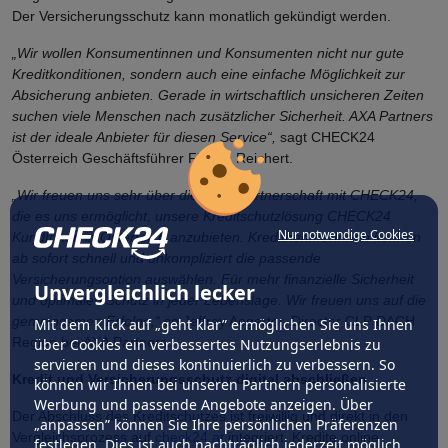
Der Versicherungsschutz kann monatlich gekündigt werden.
„Wir wollen Konsumentinnen und Konsumenten nicht nur gute
Kreditkonditionen, sondern auch eine einfache Möglichkeit zur
Absicherung anbieten. Gerade in wirtschaftlich unsicheren Zeiten
suchen viele Menschen nach zusätzlicher Sicherheit. AXA Partners
ist der ideale Anbieter für diesen Service“,
sagt CHECK24
Österreich Geschäftsführer Florian Reichert.
„Wir freuen uns sehr über die neue Partnerschaft mit CHECK24,
die es uns ermöglicht, unsere Kreditschutzlösung CHECK24
Nur notwendige Cookies
KundInnen in Österreich anzubieten. KreditnehmerInnen können
ab sofort schnell und unkompliziert die passende
Versicherungsoption auswählen. Für mehr finanzielle Sicherheit
Unvergleichlich lecker
und optimalen Schutz in jeder Lebenslage. Wir freuen uns auf die
gemeinsamen Erfolge,“
so Jeffrey Aegerter, Director CLP DACH
Mit dem Klick auf „geht klar” ermöglichen Sie uns Ihnen
Region bei AXA Partners.
über Cookies ein verbessertes Nutzungserlebnis zu
servieren und dieses kontinuierlich zu verbessern. So
Kredit und Versicherungsschutz digital abschließen
können wir Ihnen bei unseren Partnern personalisierte
Werbung und passende Angebote anzeigen. Über
Der Abschluss des Kreditschutzes ist freiwillig und direkt in den
„anpassen” können Sie Ihre persönlichen Präferenzen
Vergleichsprozess auf
check24.at
integriert. Kredite online
festlegen. Dies ist auch nachträglich jederzeit möglich.