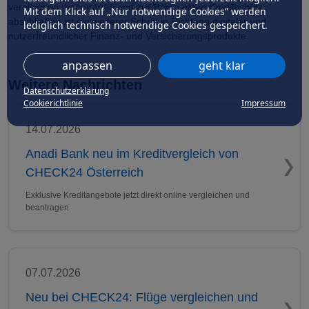
vergleichen, beantragen und zusätzlich einen Kreditschutz
Mit dem Klick auf „Nur notwendige Cookies” werden
abschließen ist ein weiterer Schritt in Richtung digitaler und
lediglich technisch notwendige Cookies gespeichert.
nutzerfreundlicher Finanz- und Versicherungsprodukte.
anpassen
geht klar
Weitere Nachrichten
Datenschutzerklärung
Cookierichtlinie
Impressum
14.07.2026
Anadi Bank neu im Kreditvergleich von
CHECK24 Österreich
Exklusive Kreditangebote jetzt direkt online vergleichen und
beantragen
07.07.2026
Neu bei CHECK24: Flüge vergleichen und