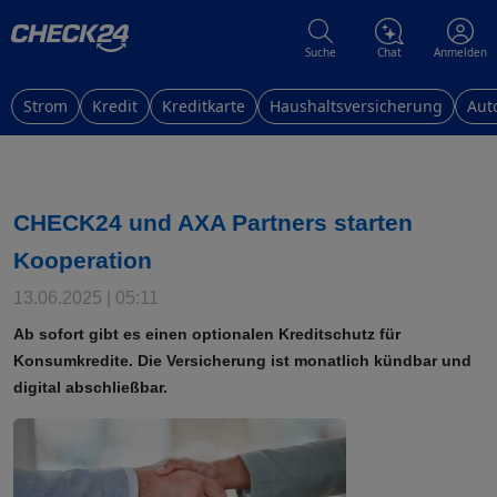
Suche
Chat
Anmelden
Strom
Kredit
Kreditkarte
Haushaltsversicherung
Aut
CHECK24 und AXA Partners starten
Kooperation
13.06.2025 | 05:11
Ab sofort gibt es einen optionalen Kreditschutz für
Konsumkredite. Die Versicherung ist monatlich kündbar und
digital abschließbar.