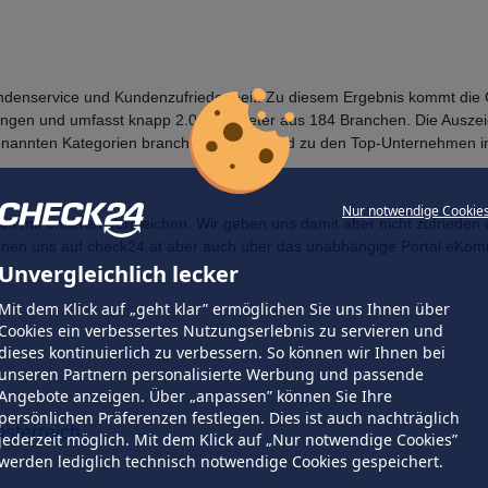
ndenservice und Kundenzufriedenheit. Zu diesem Ergebnis kommt die 
ungen und umfasst knapp 2.000 Anbieter aus 184 Branchen. Die Aus
genannten Kategorien branchenübergreifend zu den Top-Unternehmen in
Nur notwendige Cookie
eit mit unseren Vergleichen. Wir geben uns damit aber nicht zufrieden 
nen uns auf check24.at aber auch über das unabhängige Portal eKomi
Unvergleichlich lecker
Mit dem Klick auf „geht klar” ermöglichen Sie uns Ihnen über
Cookies ein verbessertes Nutzungserlebnis zu servieren und
dieses kontinuierlich zu verbessern. So können wir Ihnen bei
unseren Partnern personalisierte Werbung und passende
Angebote anzeigen. Über „anpassen” können Sie Ihre
persönlichen Präferenzen festlegen. Dies ist auch nachträglich
sterreich
jederzeit möglich. Mit dem Klick auf „Nur notwendige Cookies”
werden lediglich technisch notwendige Cookies gespeichert.