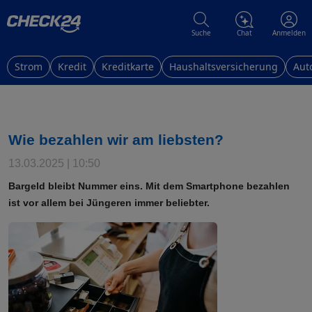
Suche
Chat
Anmelden
Strom
Kredit
Kreditkarte
Haushaltsversicherung
Aut
Wie bezahlen wir am liebsten?
13.03.2025 | 10:50
Bargeld bleibt Nummer eins. Mit dem Smartphone bezahlen
ist vor allem bei Jüngeren immer beliebter.