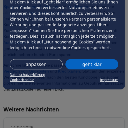
Mit dem Klick auf „geht klar” ermöglichen Sie uns Ihnen
Sparpotenziale bei Girokonten
und
Kreditkarten
bestehen vor
über Cookies ein verbessertes Nutzungserlebnis zu
allem bei den
verschiedenen Gebühren
, die von den Anbietern
servieren und dieses kontinuierlich zu verbessern. So
können wir Ihnen bei unseren Partnern personalisierte
festgelegt werden. Viele Banken erheben monatliche
Werbung und passende Angebote anzeigen. Über
Kontoführungsgebühren, die sich je nach Kontomodell und
„anpassen” können Sie Ihre persönlichen Präferenzen
Zusatzleistungen stark unterscheiden können. Zudem fallen oft
festlegen. Dies ist auch nachträglich jederzeit möglich.
Kosten für Überweisungen, Bargeldabhebungen oder
Mit dem Klick auf „Nur notwendige Cookies” werden
Auslandseinsätze bei Kreditkarten
an. Wer hier die Konditionen
lediglich technisch notwendige Cookies gespeichert.
genau prüft, kann durch die Wahl eines günstigen Anbieters
jährlich mehrere hundert Euro sparen.
anpassen
geht klar
Am schnellsten finden Sie passende Angebote mit unserem
Vergleich von Girokonten
und
Kreditkarten
. Statt auf den einzelnen
Datenschutzerklärung
Webseiten der Anbieter nach den besten Konditionen zu suchen,
Cookierichtlinie
Impressum
gibt es hier alle relevanten Informationen zu Gebühren, Zinssätzen
und Zusatzkosten auf einen Blick.
Weitere Nachrichten
14.07.2026