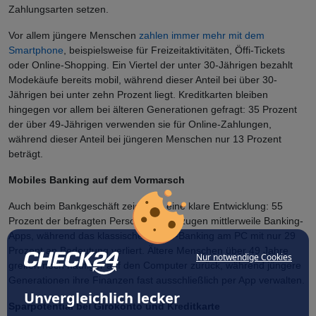
Zahlungsarten setzen.
Vor allem jüngere Menschen
zahlen immer mehr mit dem
Smartphone
, beispielsweise für Freizeitaktivitäten, Öffi-Tickets
oder Online-Shopping. Ein Viertel der unter 30-Jährigen bezahlt
Modekäufe bereits mobil, während dieser Anteil bei über 30-
Jährigen bei unter zehn Prozent liegt. Kreditkarten bleiben
hingegen vor allem bei älteren Generationen gefragt: 35 Prozent
der über 49-Jährigen verwenden sie für Online-Zahlungen,
während dieser Anteil bei jüngeren Menschen nur 13 Prozent
beträgt.
Mobiles Banking auf dem Vormarsch
Auch beim Bankgeschäft zeigt sich eine klare Entwicklung: 55
Prozent der befragten Personen bevorzugen mittlerweile Banking-
Apps, während das klassische Online-Banking am PC mit nur 29
Prozent an Bedeutung verliert. Ältere Menschen über 49 Jahre
Nur notwendige Cookies
greifen noch häufiger auf den Computer zurück, während jüngere
Generationen ihre Finanzen fast ausschließlich per App verwalten.
Unvergleichlich lecker
Sparpotential bei Girokonto und Kreditkarte