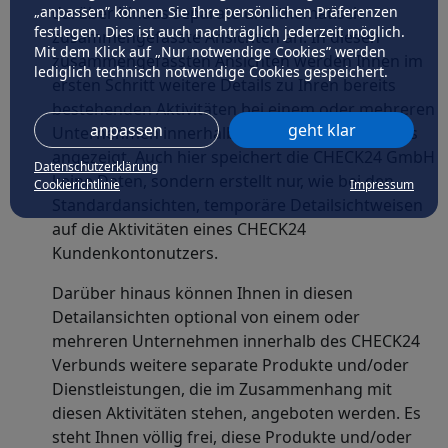
„anpassen” können Sie Ihre persönlichen Präferenzen
darüber hinaus separate und thematisch
festlegen. Dies ist auch nachträglich jederzeit möglich.
zusammengefasste Ansichten an. In diesen
Mit dem Klick auf „Nur notwendige Cookies” werden
zusammengefassten Ansichten werden Ihnen im
lediglich technisch notwendige Cookies gespeichert.
ersten Schritt weitere Details zu Ihren bereits
bestehenden Aktivitäten bei einem oder mehreren
anpassen
geht klar
Unternehmen innerhalb des CHECK24 Verbunds
angezeigt. Auch hier speichert die CHECK24 GmbH
Datenschutzerklärung
keine Daten, sondern erstellt nur, wie bei den
Cookierichtlinie
Impressum
Standardansichten, temporäre Detailsichtweisen
auf die Aktivitäten eines CHECK24
Kundenkontonutzers.
Darüber hinaus können Ihnen in diesen
Detailansichten optional von einem oder
mehreren Unternehmen innerhalb des CHECK24
Verbunds weitere separate Produkte und/oder
Dienstleistungen, die im Zusammenhang mit
diesen Aktivitäten stehen, angeboten werden. Es
steht Ihnen völlig frei, diese Produkte und/oder