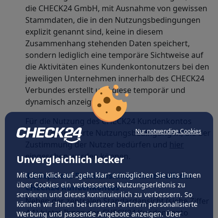
die CHECK24 GmbH, mit Ausnahme von gewissen
Stammdaten, die in den Nutzungsbedingungen
explizit genannt sind, keine in diesem
Zusammenhang stehenden Daten speichert,
sondern lediglich eine temporäre Sichtweise auf
die Aktivitäten eines Kundenkontonutzers bei den
jeweiligen Unternehmen innerhalb des CHECK24
Verbundes erstellt und diese temporär und
dynamisch anzeigt.
Für die Nutzung des CHECK24 Kundenkontos
Nur notwendige Cookies
gelten gesonderte Nutzungsbedingungen, die der
Zustimmung der Nutzer bedürfen und
hier
eingesehen werden können.
Unvergleichlich lecker
Mit dem Klick auf „geht klar” ermöglichen Sie uns Ihnen
4.2 Separate Detailansichten innerhalb des
über Cookies ein verbessertes Nutzungserlebnis zu
CHECK24 Kundenkontos
servieren und dieses kontinuierlich zu verbessern. So
Neben der zentralen Standardansicht (siehe Ziffer
können wir Ihnen bei unseren Partnern personalisierte
4.1) bietet Ihnen das CHECK24 Kundenkonto
Werbung und passende Angebote anzeigen. Über