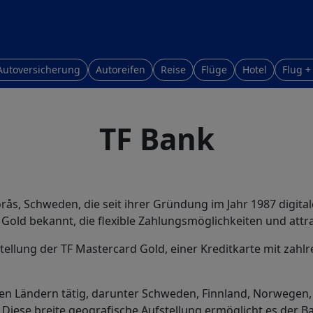
Autoversicherung
Autoreifen
Reise
Flüge
Hotel
Flug +
TF Bank
rås, Schweden, die seit ihrer Gründung im Jahr 1987 digitale
old bekannt, die flexible Zahlungsmöglichkeiten und attrakt
tstellung der TF Mastercard Gold, einer Kreditkarte mit zahl
en Ländern tätig, darunter Schweden, Finnland, Norwegen, D
. Diese breite geografische Aufstellung ermöglicht es der 