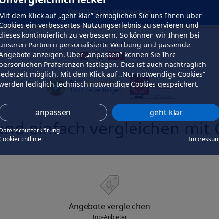
Kreditkarten vergleichen
Mit dem Klick auf „geht klar” ermöglichen Sie uns Ihnen über
Cookies ein verbessertes Nutzungserlebnis zu servieren und
dieses kontinuierlich zu verbessern. So können wir Ihnen bei
BEKANNT AUS
unseren Partnern personalisierte Werbung und passende
Angebote anzeigen. Über „anpassen” können Sie Ihre
persönlichen Präferenzen festlegen. Dies ist auch nachträglich
jederzeit möglich. Mit dem Klick auf „Nur notwendige Cookies”
5
/ 5
werden lediglich technisch notwendige Cookies gespeichert.
1447 Bewertungen
anpassen
geht klar
und einfach vergleichen mi
Datenschutzerklärung
Cookierichtlinie
Impressu
Angebote vergleichen
Top-Anbieter