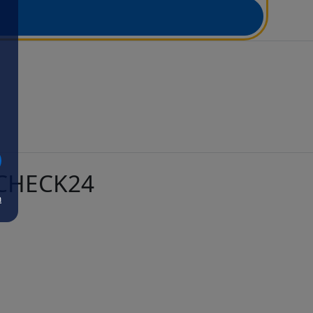
t CHECK24
m