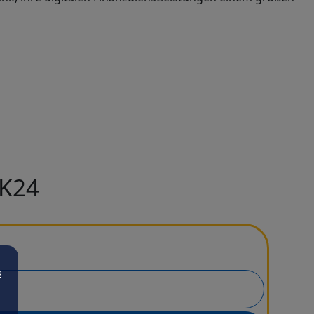
CK24
s