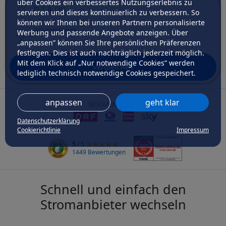
über Cookies ein verbessertes Nutzungserlebnis zu
PLZ & Ort
servieren und dieses kontinuierlich zu verbessern. So
können wir Ihnen bei unseren Partnern personalisierte
Netzbetreiber
Jahresverbrauch
Werbung und passende Angebote anzeigen. Über
„anpassen” können Sie Ihre persönlichen Präferenzen
festlegen. Dies ist auch nachträglich jederzeit möglich.
Mit dem Klick auf „Nur notwendige Cookies” werden
vergleichen
lediglich technisch notwendige Cookies gespeichert.
anpassen
geht klar
BEKANNT AUS
Datenschutzerklärung
Cookierichtlinie
Impressum
5
/ 5
1449 Bewertungen
Schnell und einfach den
Stromanbieter wechseln