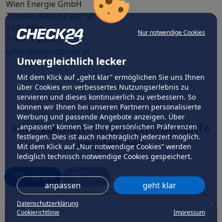
Wien Energie GmbH
Thomas-Klestil-Platz 14
1030 Wien
Nur notwendige Cookies
T: +43 1 4004-0
office@wienenergie.at
Unvergleichlich lecker
Mit dem Klick auf „geht klar” ermöglichen Sie uns Ihnen
über Cookies ein verbessertes Nutzungserlebnis zu
servieren und dieses kontinuierlich zu verbessern. So
können wir Ihnen bei unseren Partnern personalisierte
Werbung und passende Angebote anzeigen. Über
Hier können Sie alle Energietarife
„anpassen” können Sie Ihre persönlichen Präferenzen
festlegen. Dies ist auch nachträglich jederzeit möglich.
vergleichen
Mit dem Klick auf „Nur notwendige Cookies” werden
lediglich technisch notwendige Cookies gespeichert.
Strom
Gas
anpassen
geht klar
Ort
Datenschutzerklärung
PLZ & Ort
Cookierichtlinie
Impressum