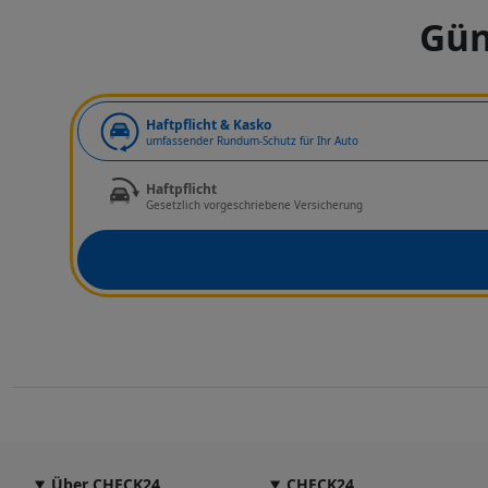
Gün
Art der Deckung
Haftpflicht & Kasko
umfassender Rundum-Schutz für Ihr Auto
Haftpflicht
Gesetzlich vorgeschriebene Versicherung
Über CHECK24
CHECK24