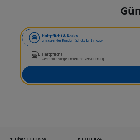
Gün
Art der Deckung
Haftpflicht & Kasko
umfassender Rundum-Schutz für Ihr Auto
Haftpflicht
Gesetzlich vorgeschriebene Versicherung
Über CHECK24
CHECK24