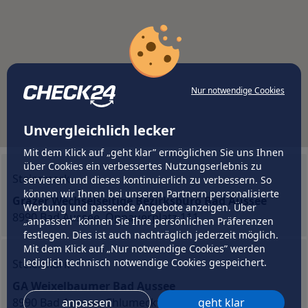
Nur notwendige Cookies
Unvergleichlich lecker
Mit dem Klick auf „geht klar” ermöglichen Sie uns Ihnen
über Cookies ein verbessertes Nutzungserlebnis zu
Steiermark
servieren und dieses kontinuierlich zu verbessern. So
können wir Ihnen bei unseren Partnern personalisierte
Grazer Wechselseitige Bezirksbüro Bad Aussee
Werbung und passende Angebote anzeigen. Über
8990 Bad Aussee, Oppauerplatz 111
„anpassen” können Sie Ihre persönlichen Präferenzen
festlegen. Dies ist auch nachträglich jederzeit möglich.
Mit dem Klick auf „Nur notwendige Cookies” werden
lediglich technisch notwendige Cookies gespeichert.
Steiermark
GA Weixelbaumer Bad Aussee
8990 Bad Aussee, Chlumeckyplatz 3
anpassen
geht klar