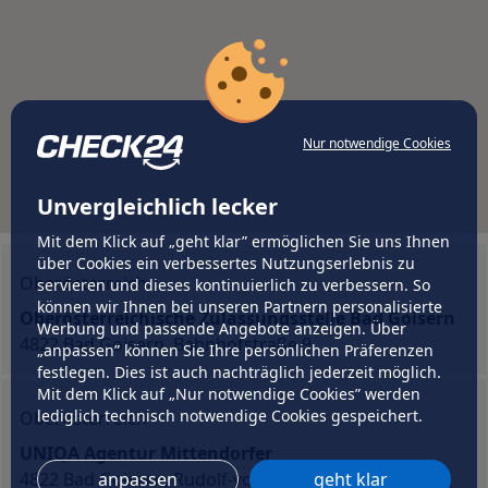
Nur notwendige Cookies
Unvergleichlich lecker
Mit dem Klick auf „geht klar” ermöglichen Sie uns Ihnen
über Cookies ein verbessertes Nutzungserlebnis zu
Oberösterreich
servieren und dieses kontinuierlich zu verbessern. So
können wir Ihnen bei unseren Partnern personalisierte
Oberösterreichische Zulassungsstelle Bad Goisern
Werbung und passende Angebote anzeigen. Über
4822 Bad Goisern, Bahnhofstraße 9
„anpassen” können Sie Ihre persönlichen Präferenzen
festlegen. Dies ist auch nachträglich jederzeit möglich.
Mit dem Klick auf „Nur notwendige Cookies” werden
lediglich technisch notwendige Cookies gespeichert.
Oberösterreich
UNIQA Agentur Mittendorfer
4822 Bad Goisern, Rudolf-von-Alt-Weg 13b
anpassen
geht klar