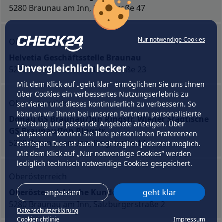
5280 Braunau am Inn, Ringstraße 47
Nur notwendige Cookies
Oberösterreich
Helvetia Geschäftsstelle Braunau
Unvergleichlich lecker
5280 Braunau am Inn, Laabstraße 23
Mit dem Klick auf „geht klar” ermöglichen Sie uns Ihnen
über Cookies ein verbessertes Nutzungserlebnis zu
Oberösterreich
servieren und dieses kontinuierlich zu verbessern. So
können wir Ihnen bei unseren Partnern personalisierte
Donau GS Braunau/Inn Ringstr. Wiener Städtische
Werbung und passende Angebote anzeigen. Über
GS Braunau/Inn Ringstr.
„anpassen” können Sie Ihre persönlichen Präferenzen
5280 Braunau am Inn, Ringstraße 47
festlegen. Dies ist auch nachträglich jederzeit möglich.
Mit dem Klick auf „Nur notwendige Cookies” werden
lediglich technisch notwendige Cookies gespeichert.
Oberösterreich
Oberösterreichische Kundenbüro Braunau
anpassen
geht klar
5280 Braunau am Inn, Salzburgerstraße 2
Datenschutzerklärung
Cookierichtlinie
Impressum