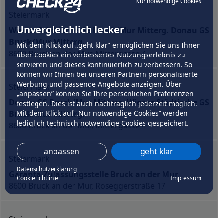
Nur notwendige Cookies
Steiermark
Unvergleichlich lecker
Wiener Städtische GS Bruck/Mur Mitterg. Donau GS
Bruck/Mur Mitterg.
Mit dem Klick auf „geht klar” ermöglichen Sie uns Ihnen
8600 Bruck an der Mur, Mittergasse 4
über Cookies ein verbessertes Nutzungserlebnis zu
servieren und dieses kontinuierlich zu verbessern. So
können wir Ihnen bei unseren Partnern personalisierte
Werbung und passende Angebote anzeigen. Über
Steiermark
„anpassen” können Sie Ihre persönlichen Präferenzen
Donau GS Bruck/Mur Mitterg. Wiener Städtische GS
festlegen. Dies ist auch nachträglich jederzeit möglich.
Bruck/Mur Mitterg.
Mit dem Klick auf „Nur notwendige Cookies” werden
lediglich technisch notwendige Cookies gespeichert.
8600 Bruck an der Mur, Mittergasse 4
anpassen
geht klar
Steiermark
Datenschutzerklärung
Garanta Zulassungsstelle Bruck an der Mur
Cookierichtlinie
Impressum
8600 Bruck an der Mur, Roseggerstraße 17