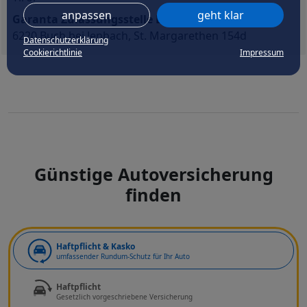
anpassen
geht klar
Garanta Zulassungsstelle Buch bei Jenbach
6220 Buch bei Jenbach, St. Margarethen 154d
Datenschutzerklärung
Cookierichtlinie
Impressum
Günstige Autoversicherung
finden
Art der Deckung
Haftpflicht & Kasko
umfassender Rundum-Schutz für Ihr Auto
Haftpflicht
Gesetzlich vorgeschriebene Versicherung