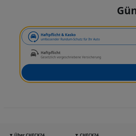
Gün
Art der Deckung
Haftpflicht & Kasko
umfassender Rundum-Schutz für Ihr Auto
Haftpflicht
Gesetzlich vorgeschriebene Versicherung
Über CHECK24
CHECK24