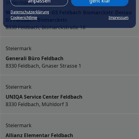
anpassen
geht klar
Steiermark
Wiener Städtische GS Feldbach Bismarckstr. Donau
Datenschutzerklärung
Cookierichtlinie
Impressum
GS Feldbach Bismarckstr.
8330 Feldbach, Bismarckstraße 18
Steiermark
Generali Büro Feldbach
8330 Feldbach, Gnaser Strasse 1
Steiermark
UNIQA Service Center Feldbach
8330 Feldbach, Mühldorf 3
Steiermark
Allianz Elementar Feldbach