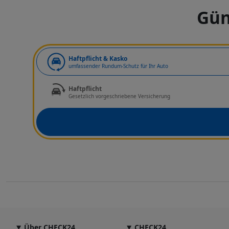
Gün
Art der Deckung
Haftpflicht & Kasko
umfassender Rundum-Schutz für Ihr Auto
Haftpflicht
Gesetzlich vorgeschriebene Versicherung
Über CHECK24
CHECK24