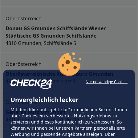
Oberösterreich
Donau GS Gmunden Schiffslände Wiener
Städtische GS Gmunden Schiffslände
4810 Gmunden, Schiffslände 5
Oberösterreich
Oberösterreichische Kundenbüro Gmunden
4810 Gmunden, Klosterplatz 1
Nur notwendige Cookies
Unvergleichlich lecker
Oberösterreich
Mit dem Klick auf „geht klar” ermöglichen Sie uns Ihnen
Generali Büro Gmunden
über Cookies ein verbessertes Nutzungserlebnis zu
4810 Gmunden, Satoristraße 18
servieren und dieses kontinuierlich zu verbessern. So
können wir Ihnen bei unseren Partnern personalisierte
Werbung und passende Angebote anzeigen. Über