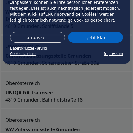
Oberösterreich
„anpassen” können Sie Ihre persönlichen Präferenzen
festlegen. Dies ist auch nachträglich jederzeit möglich.
Wiener Städtische GS Gmunden Schiffslände
Mit dem Klick auf „Nur notwendige Cookies” werden
Donau GS Gmunden Schiffslände
lediglich technisch notwendige Cookies gespeichert.
4810 Gmunden, Schiffslände 5
anpassen
geht klar
Oberösterreich
Datenschutzerklärung
Cookierichtlinie
Impressum
Garanta Zulassungsstelle Gmunden
4810 Gmunden, Scharnsteiner Straße 30a
Oberösterreich
UNIQA GA Traunsee
4810 Gmunden, Bahnhofstraße 18
Oberösterreich
VAV Zulassungsstelle Gmunden