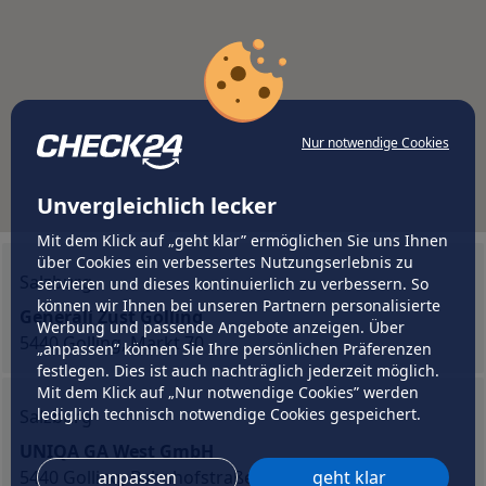
Nur notwendige Cookies
Unvergleichlich lecker
Mit dem Klick auf „geht klar” ermöglichen Sie uns Ihnen
über Cookies ein verbessertes Nutzungserlebnis zu
Salzburg
servieren und dieses kontinuierlich zu verbessern. So
können wir Ihnen bei unseren Partnern personalisierte
Generali Zust Golling
Werbung und passende Angebote anzeigen. Über
5440 Golling, Markt 70
„anpassen” können Sie Ihre persönlichen Präferenzen
festlegen. Dies ist auch nachträglich jederzeit möglich.
Mit dem Klick auf „Nur notwendige Cookies” werden
lediglich technisch notwendige Cookies gespeichert.
Salzburg
UNIQA GA West GmbH
5440 Golling, Bahnhofstraße 88
anpassen
geht klar