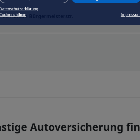
Datenschutzerklärung
Cookierichtlinie
Impressu
 GS Hallein Bürgermeisterstr.
stige Autoversicherung fi