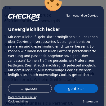
Tirol
Generali Büro Innsbruck
Nur notwendige Cookies
6020 Innsbruck, Grabenweg 69
Unvergleichlich lecker
Tirol
Mit dem Klick auf „geht klar” ermöglichen Sie uns Ihnen
über Cookies ein verbessertes Nutzungserlebnis zu
Generali Büro Rennweg
servieren und dieses kontinuierlich zu verbessern. So
6020 Innsbruck, Rennweg 18
können wir Ihnen bei unseren Partnern personalisierte
Werbung und passende Angebote anzeigen. Über
„anpassen” können Sie Ihre persönlichen Präferenzen
festlegen. Dies ist auch nachträglich jederzeit möglich.
Tirol
Mit dem Klick auf „Nur notwendige Cookies” werden
TIROLER VERSICHERUNG V.a.G Zul.St. Innsbruck
lediglich technisch notwendige Cookies gespeichert.
6020 Innsbruck, Wilhelm-Greil-Straße 10
anpassen
geht klar
Tirol
Datenschutzerklärung
Cookierichtlinie
Impressum
UNIQA Agentur Barisic & Partner OG