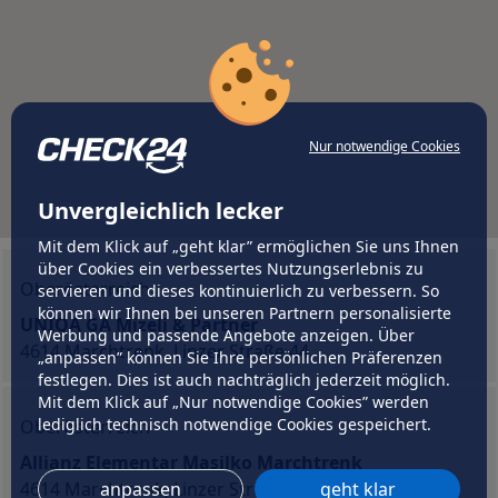
Nur notwendige Cookies
Unvergleichlich lecker
Mit dem Klick auf „geht klar” ermöglichen Sie uns Ihnen
über Cookies ein verbessertes Nutzungserlebnis zu
Oberösterreich
servieren und dieses kontinuierlich zu verbessern. So
können wir Ihnen bei unseren Partnern personalisierte
UNIQA GA Mizeli & Partner
Werbung und passende Angebote anzeigen. Über
4614 Marchtrenk, Linzer Straße 44
„anpassen” können Sie Ihre persönlichen Präferenzen
festlegen. Dies ist auch nachträglich jederzeit möglich.
Mit dem Klick auf „Nur notwendige Cookies” werden
lediglich technisch notwendige Cookies gespeichert.
Oberösterreich
Allianz Elementar Masilko Marchtrenk
4614 Marchtrenk, Linzer Straße 35
anpassen
geht klar