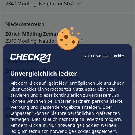
2340 Mödling, Neudorfer Straße 1
Niederösterreich
Zürich Mödling Zemann
2340 Mödling, Neudorfer Straße 1
Nur notwendige Cookies
Niederösterreich
Zürich Mödling Zemann
Unvergleichlich lecker
2340 Mödling, Neudorfer Straße 1
Mit dem Klick auf „geht klar” ermöglichen Sie uns Ihnen
über Cookies ein verbessertes Nutzungserlebnis zu
servieren und dieses kontinuierlich zu verbessern. So
Niederösterreich
können wir Ihnen bei unseren Partnern personalisierte
Werbung und passende Angebote anzeigen. Über
Zürich Mödling Zemann
„anpassen” können Sie Ihre persönlichen Präferenzen
2340 Mödling, Neudorfer Straße 1
festlegen. Dies ist auch nachträglich jederzeit möglich.
Mit dem Klick auf „Nur notwendige Cookies” werden
lediglich technisch notwendige Cookies gespeichert.