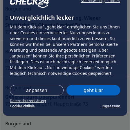
Nur notwendige Cookies
Burgenland
Unvergleichlich lecker
Donau GS Oberpullendorf Bahng. Wiener
Städtische GS Oberpullendorf Bahng.
Mit dem Klick auf „geht klar” ermöglichen Sie uns Ihnen
7350 Oberpullendorf, Bahng. 4
über Cookies ein verbessertes Nutzungserlebnis zu
servieren und dieses kontinuierlich zu verbessern. So
können wir Ihnen bei unseren Partnern personalisierte
Werbung und passende Angebote anzeigen. Über
Burgenland
„anpassen” können Sie Ihre persönlichen Präferenzen
Helvetia Geschäftsstelle Oberpullendorf
festlegen. Dies ist auch nachträglich jederzeit möglich.
7350 Oberpullendorf, Hauptstraße 91
Mit dem Klick auf „Nur notwendige Cookies” werden
lediglich technisch notwendige Cookies gespeichert.
Burgenland
anpassen
geht klar
Generali Büro Oberpullendorf
Datenschutzerklärung
7350 Oberpullendorf, Hauptstraße 73
Cookierichtlinie
Impressum
Burgenland