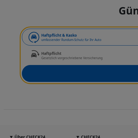
Gün
Art der Deckung
Haftpflicht & Kasko
umfassender Rundum-Schutz für Ihr Auto
Haftpflicht
Gesetzlich vorgeschriebene Versicherung
Über CHECK24
CHECK24