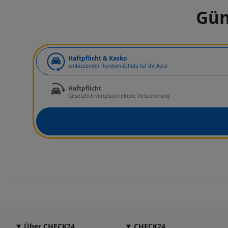
Gün
Art der Deckung
Haftpflicht & Kasko
umfassender Rundum-Schutz für Ihr Auto
Haftpflicht
Gesetzlich vorgeschriebene Versicherung
Über CHECK24
CHECK24