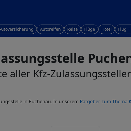
Autoversicherung
Autoreifen
Reise
Flüge
Hotel
Flug +
lassungsstelle Puche
te aller Kfz-Zulassungsstell
ssungsstelle in Puchenau. In unserem
Ratgeber zum Thema K