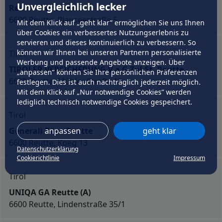
Unvergleichlich lecker
Reutte Planseestr.
6600 Reutte, Planseestraße 5
Mit dem Klick auf „geht klar” ermöglichen Sie uns Ihnen
über Cookies ein verbessertes Nutzungserlebnis zu
servieren und dieses kontinuierlich zu verbessern. So
können wir Ihnen bei unseren Partnern personalisierte
Tirol
Werbung und passende Angebote anzeigen. Über
TIROLER VERSICHERUNG V.a.G Zul.St. Reutte
„anpassen” können Sie Ihre persönlichen Präferenzen
6600 Reutte, Mühler Straße 12
festlegen. Dies ist auch nachträglich jederzeit möglich.
Mit dem Klick auf „Nur notwendige Cookies” werden
lediglich technisch notwendige Cookies gespeichert.
Tirol
Generali Büro Reutte
anpassen
geht klar
6600 Reutte, Koeg 13
Datenschutzerklärung
Cookierichtlinie
Impressum
Tirol
UNIQA GA Reutte (A)
6600 Reutte, Lindenstraße 35/1